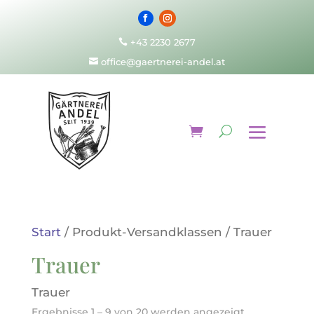
+43 2230 2677

office@gaertnerei-andel.at

Start
/ Produkt-Versandklassen / Trauer
Trauer
Trauer
Ergebnisse 1 – 9 von 20 werden angezeigt