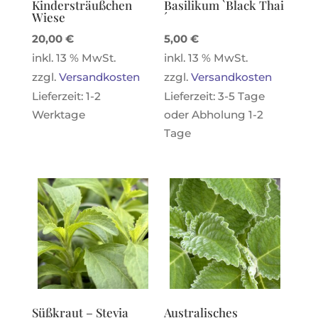
Kindersträußchen
Basilikum `Black Thai
Wiese
´
20,00
€
5,00
€
inkl. 13 % MwSt.
inkl. 13 % MwSt.
zzgl.
Versandkosten
zzgl.
Versandkosten
Lieferzeit:
1-2
Lieferzeit:
3-5 Tage
Werktage
oder Abholung 1-2
Tage
Süßkraut – Stevia
Australisches