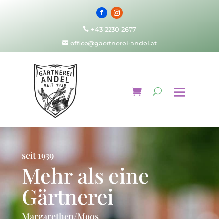
+43 2230 2677

office@gaertnerei-andel.at

seit 1939
Mehr als eine
Gärtnerei
Margarethen/Moos