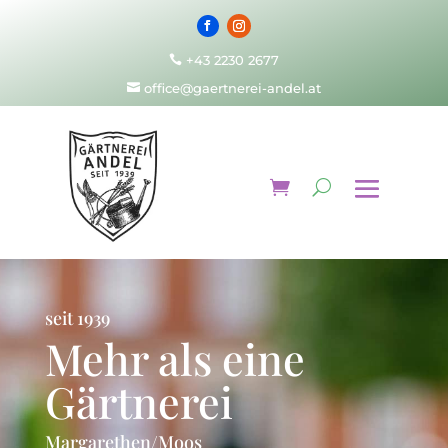
+43 2230 2677

office@gaertnerei-andel.at

seit 1939
Mehr als eine
Gärtnerei
Margarethen/Moos