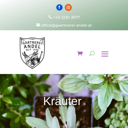
+43 2230 2677

office@gaertnerei-andel.at

Kräuter