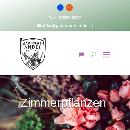
+43 2230 2677

office@gaertnerei-andel.at

Zimmerpflanzen