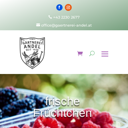
+43 2230 2677

office@gaertnerei-andel.at

frische
Früchtchen