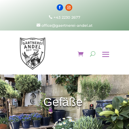
+43 2230 2677

office@gaertnerei-andel.at

Gefäße