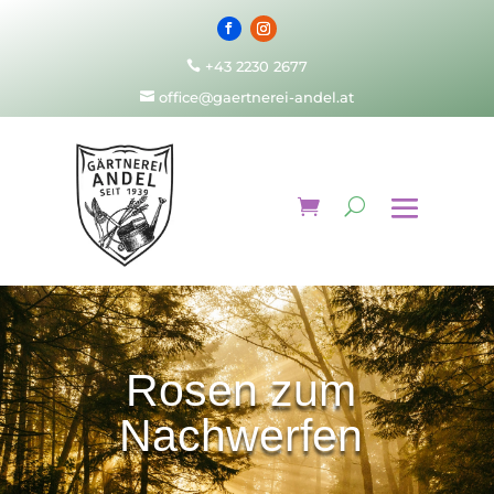
+43 2230 2677

office@gaertnerei-andel.at

Rosen zum
Nachwerfen