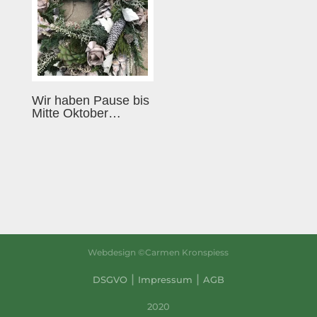
Wir haben Pause bis
Mitte Oktober…
Webdesign ©Carmen Kronspiess
|
|
DSGVO
Impressum
AGB
2020