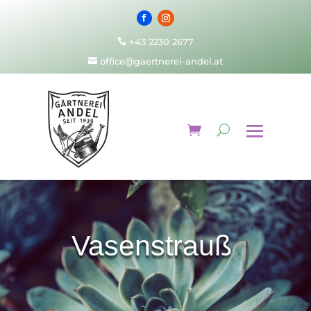
+43 2230 2677

office@gaertnerei-andel.at

Vasenstrauß