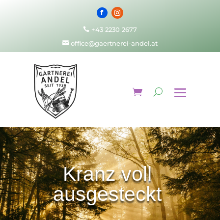
+43 2230 2677

office@gaertnerei-andel.at

Kranz voll
ausgesteckt