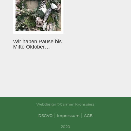
Wir haben Pause bis
Mitte Oktober…
Webdesign ©Carmen Kronspiess
|
|
DSGVO
Impressum
AGB
2020