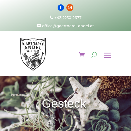
+43 2230 2677

office@gaertnerei-andel.at

Gesteck