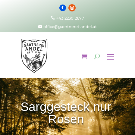
+43 2230 2677

office@gaertnerei-andel.at

Sarggesteck nur
Rosen