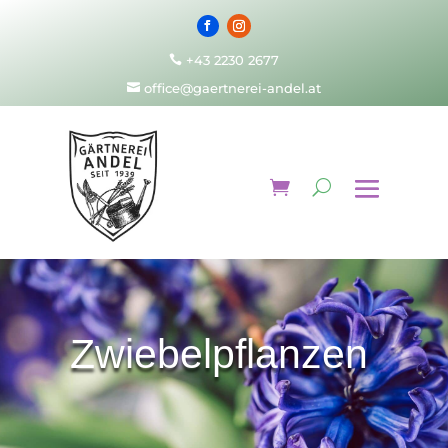
+43 2230 2677

office@gaertnerei-andel.at

Zwiebelpflanzen