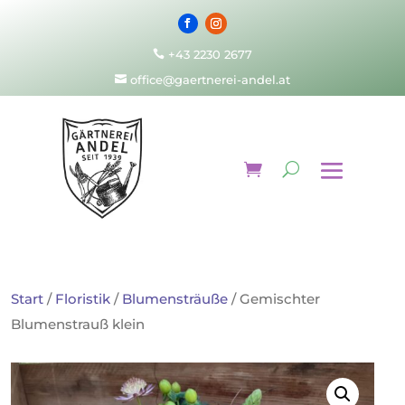
+43 2230 2677

office@gaertnerei-andel.at

Start
/
Floristik
/
Blumensträuße
/ Gemischter
Blumenstrauß klein