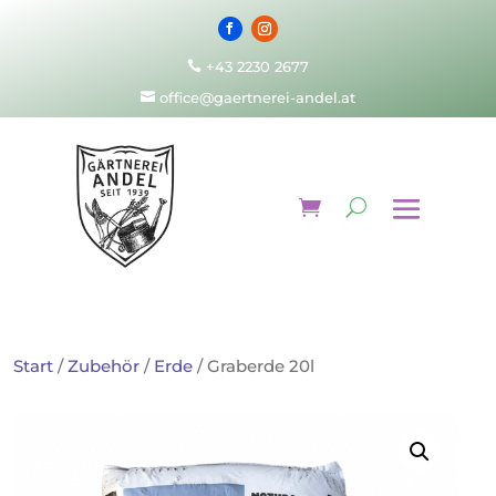
+43 2230 2677

office@gaertnerei-andel.at

Start
/
Zubehör
/
Erde
/ Graberde 20l