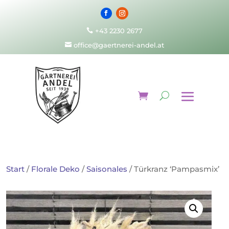
+43 2230 2677

office@gaertnerei-andel.at

Start
/
Florale Deko
/
Saisonales
/ Türkranz ‘Pampasmix’