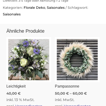
Lieferzeit:
3-5 Tage oder Abholung 1-2 Tage
Kategorien:
Florale Deko
,
Saisonales
Schlagwort:
Saisonales
Ähnliche Produkte
Leichtigkeit
Pampassonne
40,00
€
50,00
€
–
60,00
€
inkl. 13 % MwSt.
inkl. MwSt.