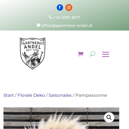
+43 2230 2677

office@gaertnerei-andel.at

Start
/
Florale Deko
/
Saisonales
/ Pampassonne