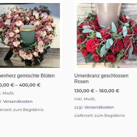
nenherz gemischte Blüten
Urnenkranz geschlossen
Rosen
0,00
€
–
400,00
€
130,00
€
–
160,00
€
l. MwSt.
inkl. MwSt.
l.
Versandkosten
zzgl.
Versandkosten
ferzeit:
zum Begräbnis
Lieferzeit:
zum Begräbnis