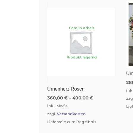
Ur
28
Urnenherz Rosen
ink
360,00
€
–
490,00
€
zzg
inkl. MwSt.
Lie
zzgl.
Versandkosten
Lieferzeit:
zum Begräbnis