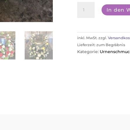
Urnenkranz
In den 
locker
gemischte
Blüten
Menge
inkl. MwSt.
zzgl.
Versandkos
Lieferzeit:
zum Begräbnis
Kategorie:
Urnenschmuc