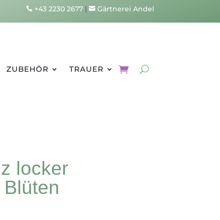
+43 2230 2677
|
Gärtnerei Andel


ZUBEHÖR
TRAUER
z locker
 Blüten