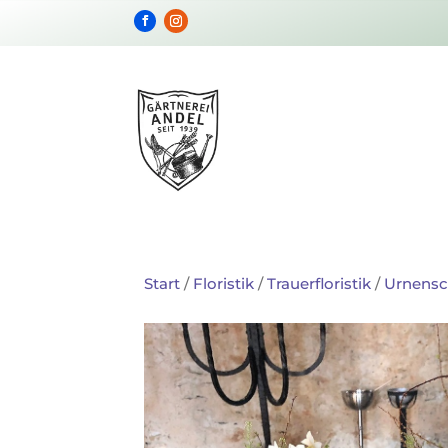
Start
/
Floristik
/
Trauerfloristik
/
Urnens