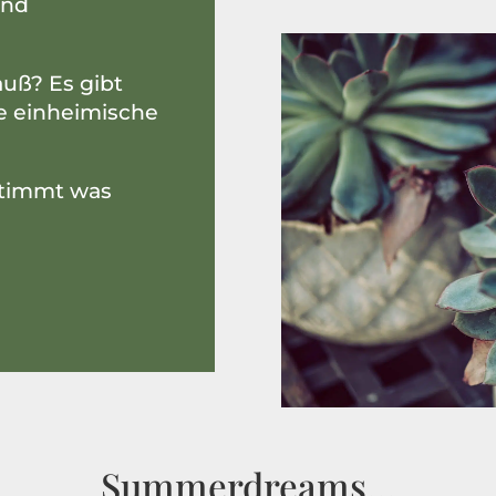
und
uß? Es gibt
e einheimische
stimmt was
Summerdreams…