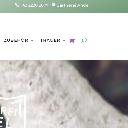
+43 2230 2677
|
Gärtnerei Andel


ZUBEHÖR
TRAUER