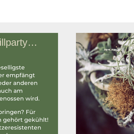
llparty…
selligste
der empfängt
jeder anderen
 auch am
enossen wird.
bringen? Für
 gehört gekühlt!
tzeresistenten